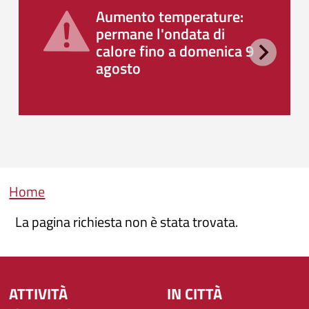
Aumento temperature:
permane l'ondata di
calore fino a domenica 9
agosto
Briciole di pane
Home
La pagina richiesta non è stata trovata.
ATTIVITÀ
IN CITTÀ