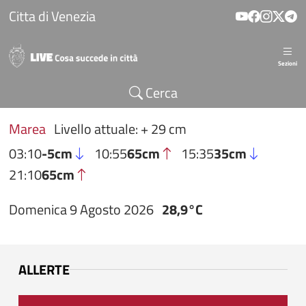
Salta al contenuto principale
Citta di Venezia
Sezioni
Cerca
Marea
Livello attuale: + 29 cm
03:10
-5cm
10:55
65cm
15:35
35cm
21:10
65cm
Domenica 9 Agosto 2026
28,9°C
ALLERTE