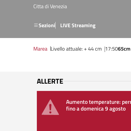
Salta al contenuto principale
Citta di Venezia
Menu secondario
Sezioni
LIVE Streaming
Marea
Livello attuale: + 44 cm
17:50
65cm
ALLERTE
Aumento temperature: perm
fino a domenica 9 agosto