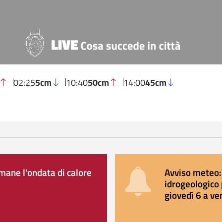
02:25
5cm
10:40
50cm
14:00
45cm
ane l'ondata di calore
Avviso meteo: 
idrogeologico 
giovedì 6 a ve