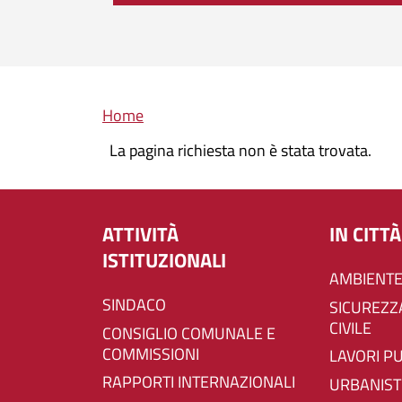
Briciole di pane
Home
La pagina richiesta non è stata trovata.
ATTIVITÀ
IN CITTÀ
ISTITUZIONALI
AMBIENTE
SINDACO
SICUREZZA E PROTEZIONE
CIVILE
CONSIGLIO COMUNALE E
COMMISSIONI
LAVORI P
RAPPORTI INTERNAZIONALI
URBANIST