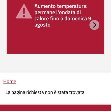
Aumento temperature:
permane l'ondata di
calore fino a domenica 9
agosto
Briciole di pane
Home
La pagina richiesta non è stata trovata.