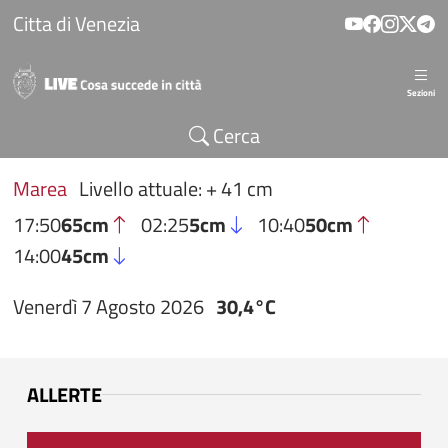
Salta al contenuto principale
Citta di Venezia
Sezioni
Cerca
Marea
Livello attuale: + 41 cm
17:50
65cm
02:25
5cm
10:40
50cm
14:00
45cm
Venerdì 7 Agosto 2026
30,4°C
ALLERTE