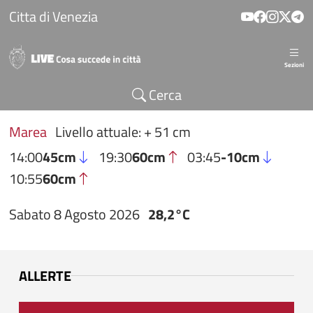
Salta al contenuto principale
Citta di Venezia
Sezioni
Cerca
Marea
Livello attuale: + 51 cm
14:00
45cm
19:30
60cm
03:45
-10cm
10:55
60cm
Sabato 8 Agosto 2026
28,2°C
ALLERTE