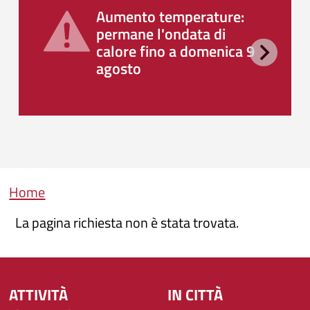
Aumento temperature:
permane l'ondata di
calore fino a domenica 9
agosto
Briciole di pane
Home
La pagina richiesta non è stata trovata.
ATTIVITÀ
IN CITTÀ