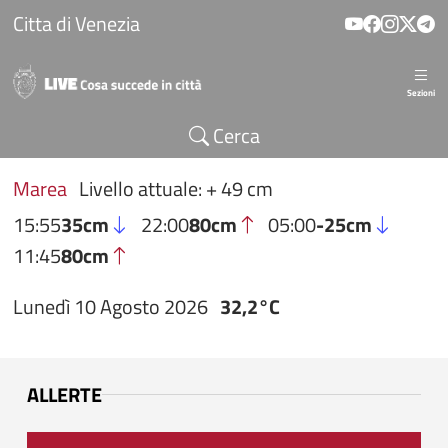
Salta al contenuto principale
Citta di Venezia
Sezioni
Cerca
Marea
Livello attuale: + 49 cm
15:55
35cm
22:00
80cm
05:00
-25cm
11:45
80cm
Lunedì 10 Agosto 2026
32,2°C
ALLERTE