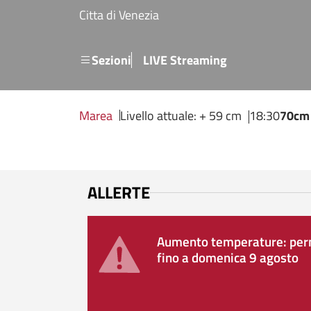
Salta al contenuto principale
Citta di Venezia
Menu secondario
Sezioni
LIVE Streaming
Marea
Livello attuale: + 59 cm
18:30
70cm
ALLERTE
Aumento temperature: perm
fino a domenica 9 agosto