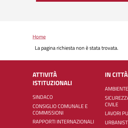
Briciole di pane
Home
La pagina richiesta non è stata trovata.
ATTIVITÀ
IN CITTÀ
ISTITUZIONALI
AMBIENTE
SINDACO
SICUREZZA E PROTEZIONE
CIVILE
CONSIGLIO COMUNALE E
COMMISSIONI
LAVORI P
RAPPORTI INTERNAZIONALI
URBANIST