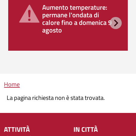
Aumento temperature:
permane l'ondata di
calore fino a domenica 9
agosto
Briciole di pane
Home
La pagina richiesta non è stata trovata.
ATTIVITÀ
IN CITTÀ