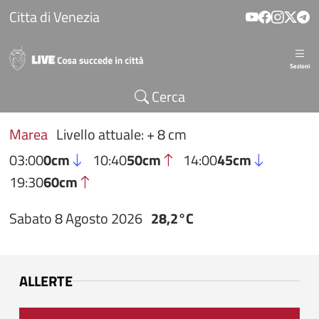
Salta al contenuto principale
Citta di Venezia
Sezioni
Cerca
Marea
Livello attuale: + 8 cm
03:00
0cm
10:40
50cm
14:00
45cm
19:30
60cm
Sabato 8 Agosto 2026
28,2°C
ALLERTE