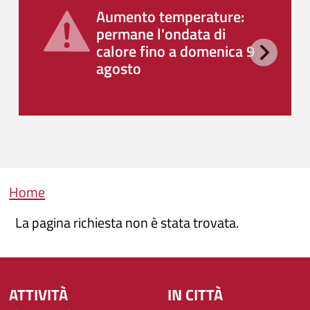
Aumento temperature:
permane l'ondata di
calore fino a domenica 9
agosto
Briciole di pane
Home
La pagina richiesta non è stata trovata.
ATTIVITÀ
IN CITTÀ