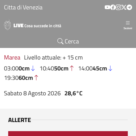
Salta al contenuto principale
Citta di Venezia
Sezioni
Cerca
Marea
Livello attuale: + 15 cm
03:00
0cm
10:40
50cm
14:00
45cm
19:30
60cm
Sabato 8 Agosto 2026
28,6°C
ALLERTE