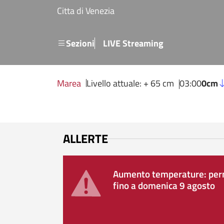
Salta al contenuto principale
Citta di Venezia
Menu secondario
Sezioni
LIVE Streaming
Marea
Livello attuale: + 65 cm
03:00
0cm
ALLERTE
Aumento temperature: perm
fino a domenica 9 agosto