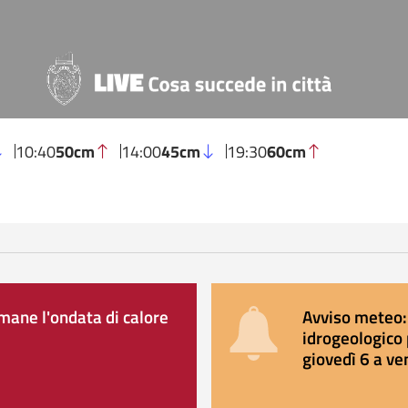
10:40
50cm
14:00
45cm
19:30
60cm
ane l'ondata di calore
Avviso meteo: 
idrogeologico 
giovedì 6 a ve