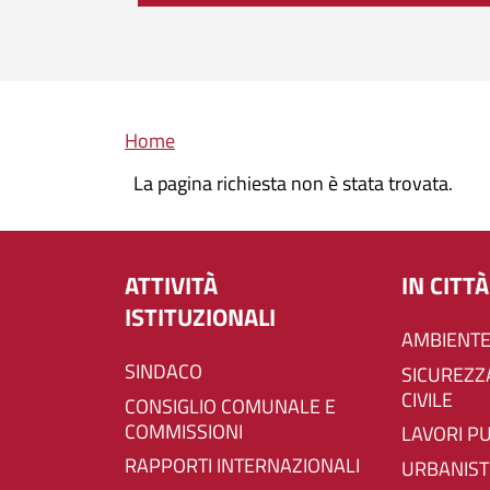
Briciole di pane
Home
La pagina richiesta non è stata trovata.
ATTIVITÀ
IN CITTÀ
ISTITUZIONALI
AMBIENTE
SINDACO
SICUREZZA E PROTEZIONE
CIVILE
CONSIGLIO COMUNALE E
COMMISSIONI
LAVORI P
RAPPORTI INTERNAZIONALI
URBANIST