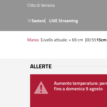
Salta al contenuto principale
Citta di Venezia
Menu secondario
Sezioni
LIVE Streaming
Marea
Livello attuale: + 69 cm
00:55
15cm
ALLERTE
Aumento temperature: perm
fino a domenica 9 agosto