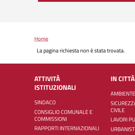
Briciole di pane
Home
La pagina richiesta non è stata trovata.
ATTIVITÀ
IN CITTÀ
ISTITUZIONALI
AMBIENTE
SINDACO
SICUREZZA E PROTEZIONE
CIVILE
CONSIGLIO COMUNALE E
COMMISSIONI
LAVORI P
RAPPORTI INTERNAZIONALI
URBANIST