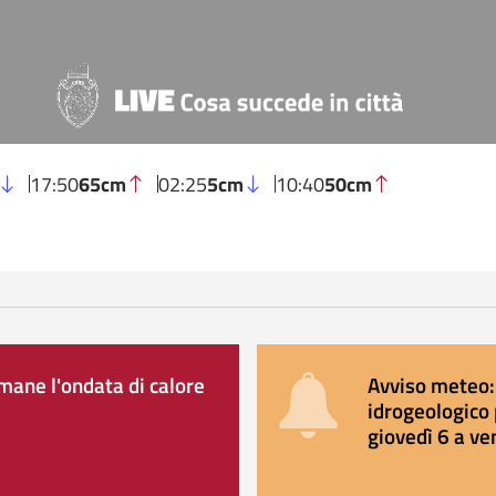
17:50
65cm
02:25
5cm
10:40
50cm
ane l'ondata di calore
Avviso meteo: 
idrogeologico 
giovedì 6 a ve