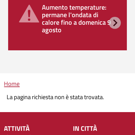
Aumento temperature:
permane l'ondata di
calore fino a domenica 9
agosto
Briciole di pane
Home
La pagina richiesta non è stata trovata.
ATTIVITÀ
IN CITTÀ