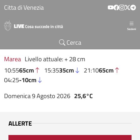
Salta al contenuto principale
Citta di Venezia
Sezioni
Cerca
Marea
Livello attuale: + 28 cm
10:55
65cm
15:35
35cm
21:10
65cm
04:25
-10cm
Domenica 9 Agosto 2026
25,6°C
ALLERTE