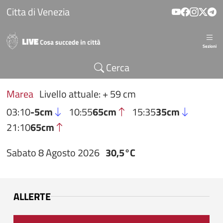
Salta al contenuto principale
Citta di Venezia
Sezioni
Cerca
Marea
Livello attuale: + 59 cm
03:10
-5cm
10:55
65cm
15:35
35cm
21:10
65cm
Sabato 8 Agosto 2026
30,5°C
ALLERTE