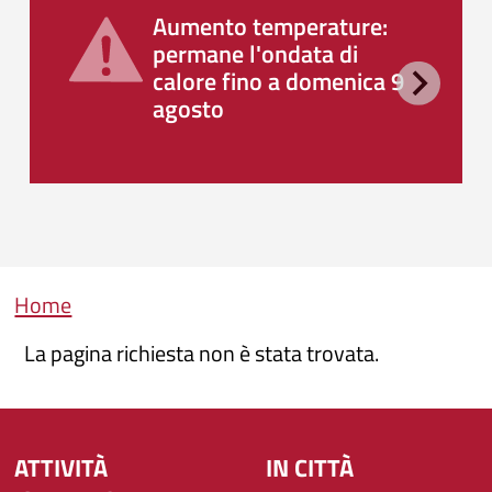
Aumento temperature:
permane l'ondata di
calore fino a domenica 9
agosto
Briciole di pane
Home
La pagina richiesta non è stata trovata.
ATTIVITÀ
IN CITTÀ