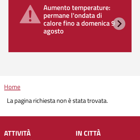
Aumento temperature:
permane l'ondata di
calore fino a domenica 9
agosto
Briciole di pane
Home
La pagina richiesta non è stata trovata.
ATTIVITÀ
IN CITTÀ