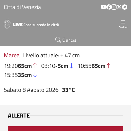
Salta al contenuto principale
Citta di Venezia
Sezioni
Cerca
Marea
Livello attuale: + 47 cm
19:20
65cm
03:10
-5cm
10:55
65cm
15:35
35cm
Sabato 8 Agosto 2026
33°C
ALLERTE