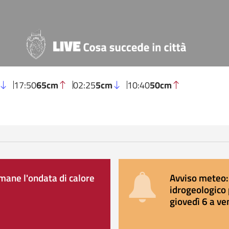
17:50
65cm
02:25
5cm
10:40
50cm
ane l'ondata di calore
Avviso meteo: 
idrogeologico 
giovedì 6 a ve