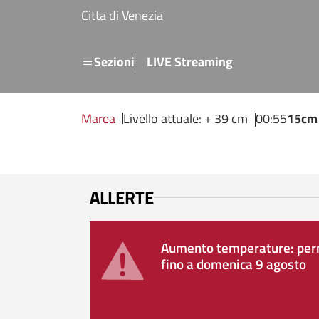
Salta al contenuto principale
Citta di Venezia
Menu secondario
Sezioni
LIVE Streaming
Marea
Livello attuale: + 39 cm
00:55
15cm
ALLERTE
Aumento temperature: perm
fino a domenica 9 agosto