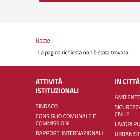
Briciole di pane
Home
La pagina richiesta non è stata trovata.
ATTIVITÀ
IN CITTÀ
ISTITUZIONALI
AMBIENTE
SINDACO
SICUREZZA E PROTEZIONE
CIVILE
CONSIGLIO COMUNALE E
COMMISSIONI
LAVORI P
RAPPORTI INTERNAZIONALI
URBANIST