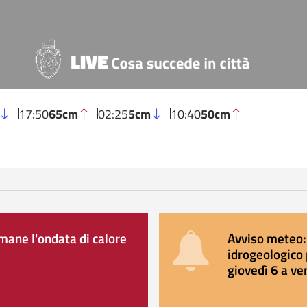
17:50
65cm
02:25
5cm
10:40
50cm
ane l'ondata di calore
Avviso meteo: 
idrogeologico 
giovedì 6 a ve