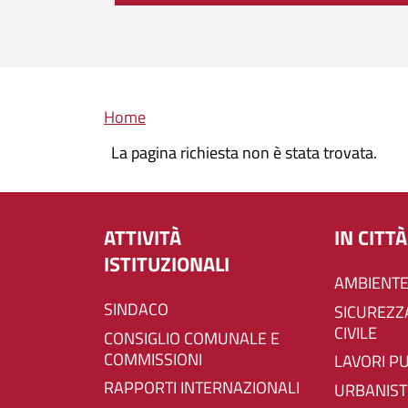
Briciole di pane
Home
La pagina richiesta non è stata trovata.
ATTIVITÀ
IN CITTÀ
ISTITUZIONALI
AMBIENTE
SINDACO
SICUREZZA E PROTEZIONE
CIVILE
CONSIGLIO COMUNALE E
COMMISSIONI
LAVORI P
RAPPORTI INTERNAZIONALI
URBANIST