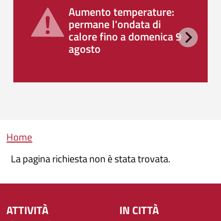
Aumento temperature:
permane l'ondata di
calore fino a domenica 9
agosto
Briciole di pane
Home
La pagina richiesta non è stata trovata.
ATTIVITÀ
IN CITTÀ