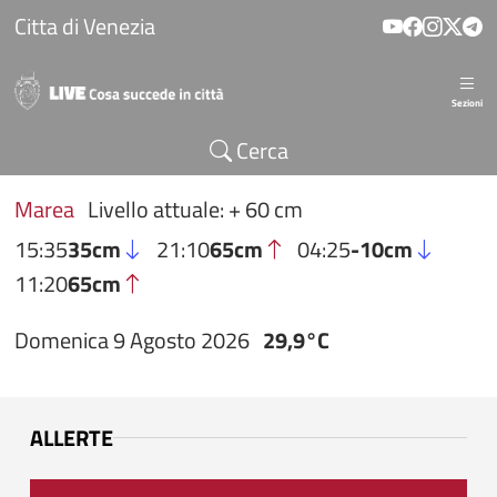
Salta al contenuto principale
Citta di Venezia
Sezioni
Cerca
Marea
Livello attuale: + 60 cm
15:35
35cm
21:10
65cm
04:25
-10cm
11:20
65cm
Domenica 9 Agosto 2026
29,9°C
ALLERTE