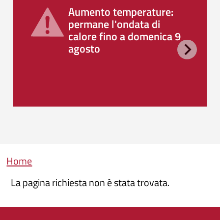
Aumento temperature:
permane l'ondata di
calore fino a domenica 9
agosto
Briciole di pane
Home
La pagina richiesta non è stata trovata.