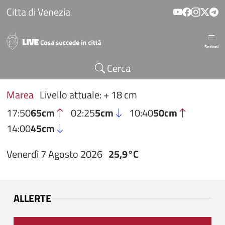
Salta al contenuto principale
Citta di Venezia
Sezioni
Cerca
Marea
Livello attuale: + 18 cm
17:50
65cm
02:25
5cm
10:40
50cm
14:00
45cm
Venerdì 7 Agosto 2026
25,9°C
ALLERTE