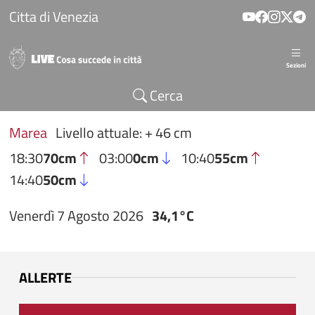
Salta al contenuto principale
Citta di Venezia
Sezioni
Cerca
Marea
Livello attuale: + 46 cm
18:30
70cm
03:00
0cm
10:40
55cm
14:40
50cm
Venerdì 7 Agosto 2026
34,1°C
ALLERTE