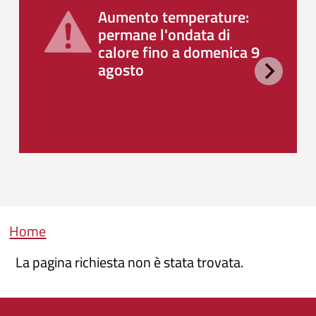
Aumento temperature:
permane l'ondata di
calore fino a domenica 9
agosto
Briciole di pane
Home
La pagina richiesta non è stata trovata.