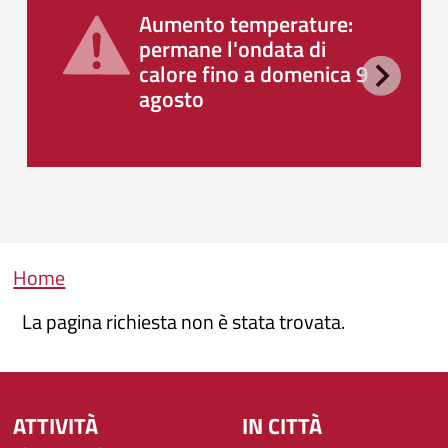
Aumento temperature:
permane l'ondata di
calore fino a domenica 9
agosto
Briciole di pane
Home
La pagina richiesta non è stata trovata.
ATTIVITÀ
IN CITTÀ