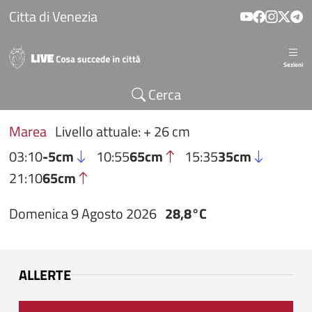
Salta al contenuto principale
Citta di Venezia
Sezioni
Cerca
Marea
Livello attuale: + 26 cm
03:10
-5cm
10:55
65cm
15:35
35cm
21:10
65cm
Domenica 9 Agosto 2026
28,8°C
ALLERTE