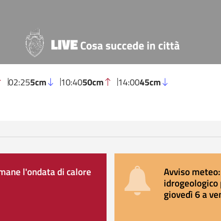
02:25
5cm
10:40
50cm
14:00
45cm
ane l'ondata di calore
Avviso meteo: 
idrogeologico 
giovedì 6 a ve