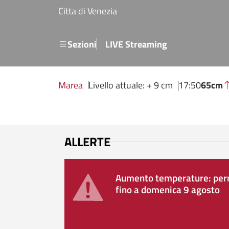
Salta al contenuto principale
Citta di Venezia
Menu secondario
Sezioni
LIVE Streaming
Marea
Livello attuale: + 9 cm
17:50
65cm
ALLERTE
Aumento temperature: perm
fino a domenica 9 agosto