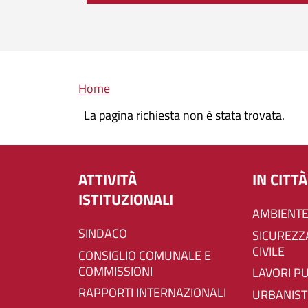
Briciole di pane
Home
La pagina richiesta non è stata trovata.
ATTIVITÀ
IN CITTÀ
ISTITUZIONALI
AMBIENTE
SINDACO
SICUREZZA E PROTEZIONE
CIVILE
CONSIGLIO COMUNALE E
COMMISSIONI
LAVORI P
RAPPORTI INTERNAZIONALI
URBANIST