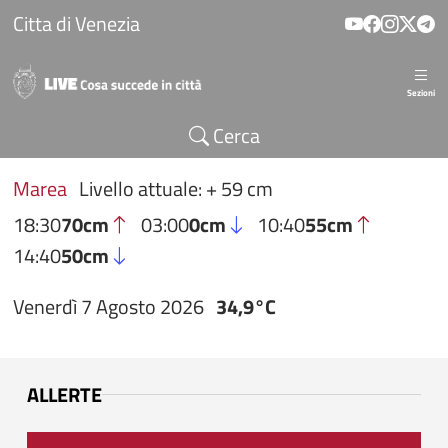
Salta al contenuto principale
Citta di Venezia
Sezioni
Cerca
Marea
Livello attuale: + 59 cm
18:30
70cm
03:00
0cm
10:40
55cm
14:40
50cm
Venerdì 7 Agosto 2026
34,9°C
ALLERTE