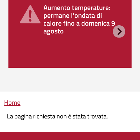
Aumento temperature:
permane l'ondata di
calore fino a domenica 9
agosto
Briciole di pane
Home
La pagina richiesta non è stata trovata.