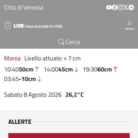
Salta al contenuto principale
Citta di Venezia
Sezioni
Cerca
Marea
Livello attuale: + 7 cm
10:40
50cm
14:00
45cm
19:30
60cm
03:45
-10cm
Sabato 8 Agosto 2026
26,2°C
ALLERTE