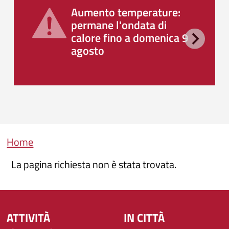
Aumento temperature:
permane l'ondata di
calore fino a domenica 9
agosto
Briciole di pane
Home
La pagina richiesta non è stata trovata.
ATTIVITÀ
IN CITTÀ