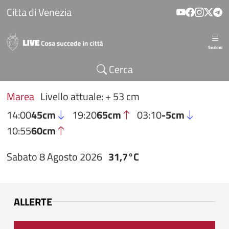
Salta al contenuto principale
Citta di Venezia
Sezioni
Cerca
Marea
Livello attuale: + 53 cm
14:00
45cm
19:20
65cm
03:10
-5cm
10:55
60cm
Sabato 8 Agosto 2026
31,7°C
ALLERTE