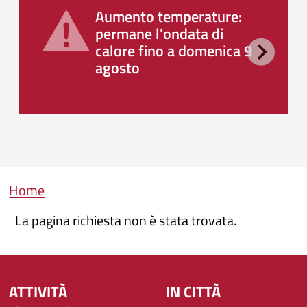
Aumento temperature:
permane l'ondata di
calore fino a domenica 9
agosto
Briciole di pane
Home
La pagina richiesta non è stata trovata.
ATTIVITÀ
IN CITTÀ