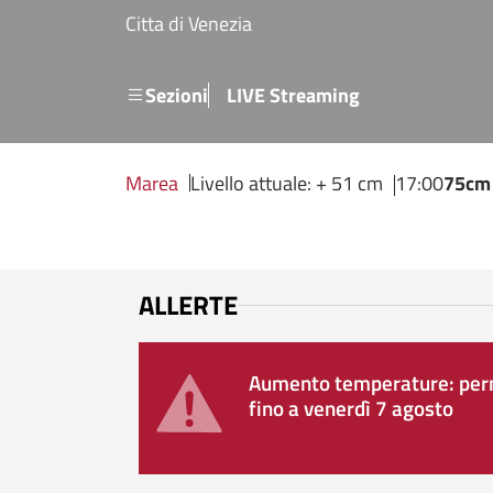
Salta al contenuto principale
Citta di Venezia
Menu secondario
Sezioni
LIVE Streaming
Marea
Livello attuale: + 51 cm
17:00
75cm
ALLERTE
Aumento temperature: perm
fino a venerdì 7 agosto