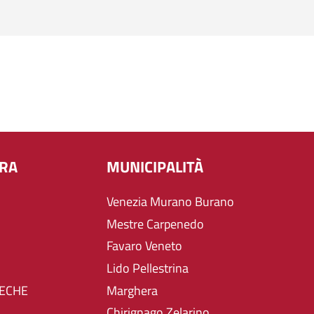
URA
MUNICIPALITÀ
Venezia Murano Burano
Mestre Carpenedo
Favaro Veneto
Lido Pellestrina
TECHE
Marghera
Chirignago Zelarino