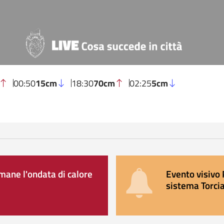
00:50
15cm
18:30
70cm
02:25
5cm
ane l'ondata di calore
Evento visivo 
sistema Torcia