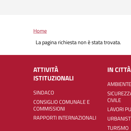
Briciole di pane
Home
La pagina richiesta non è stata trovata.
ATTIVITÀ
IN CITTÀ
ISTITUZIONALI
AMBIENTE
SINDACO
SICUREZZA E PROTEZIONE
CIVILE
CONSIGLIO COMUNALE E
COMMISSIONI
LAVORI P
RAPPORTI INTERNAZIONALI
URBANIST
TURISMO