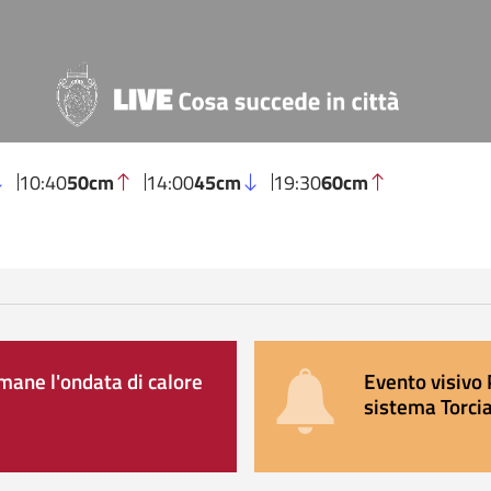
10:40
50cm
14:00
45cm
19:30
60cm
ane l'ondata di calore
Evento visivo 
sistema Torcia