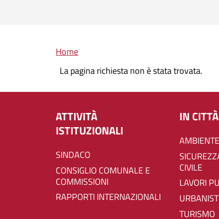
Briciole di pane
Home
La pagina richiesta non è stata trovata.
ATTIVITÀ
IN CITTÀ
ISTITUZIONALI
AMBIENTE
SINDACO
SICUREZZA E PROTEZIONE
CIVILE
CONSIGLIO COMUNALE E
COMMISSIONI
LAVORI P
RAPPORTI INTERNAZIONALI
URBANIST
TURISMO