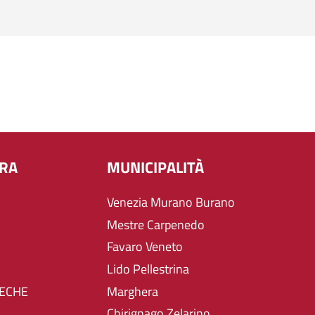
URA
MUNICIPALITÀ
Venezia Murano Burano
Mestre Carpenedo
Favaro Veneto
Lido Pellestrina
TECHE
Marghera
Chirignago Zelarino