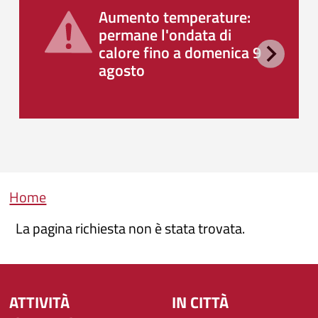
Aumento temperature:
permane l'ondata di
calore fino a domenica 9
agosto
Briciole di pane
Home
La pagina richiesta non è stata trovata.
ATTIVITÀ
IN CITTÀ