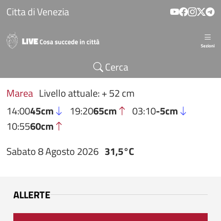
Salta al contenuto principale
Citta di Venezia
Sezioni
Cerca
Marea
Livello attuale: + 52 cm
14:00
45cm
19:20
65cm
03:10
-5cm
10:55
60cm
Sabato 8 Agosto 2026
31,5°C
ALLERTE