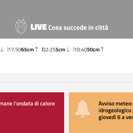
17:50
65cm
02:25
5cm
10:40
50cm
ane l'ondata di calore
Avviso meteo: 
idrogeologico 
giovedì 6 a ve