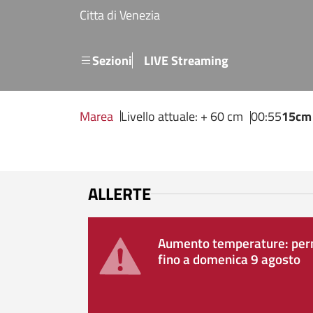
Salta al contenuto principale
Citta di Venezia
Menu secondario
Sezioni
LIVE Streaming
Marea
Livello attuale: + 60 cm
00:55
15cm
ALLERTE
Aumento temperature: perm
fino a domenica 9 agosto