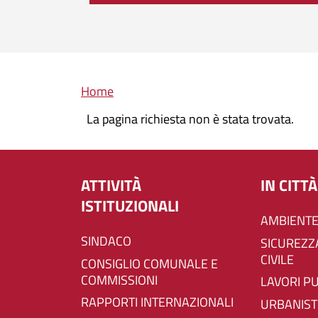
Briciole di pane
Home
La pagina richiesta non è stata trovata.
ATTIVITÀ
IN CITTÀ
ISTITUZIONALI
AMBIENTE
SINDACO
SICUREZZA E PROTEZIONE
CIVILE
CONSIGLIO COMUNALE E
COMMISSIONI
LAVORI P
RAPPORTI INTERNAZIONALI
URBANIST