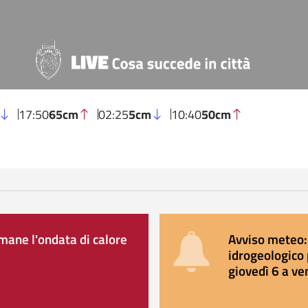
17:50
65cm
02:25
5cm
10:40
50cm
ane l'ondata di calore
Avviso meteo: 
idrogeologico 
giovedì 6 a ve