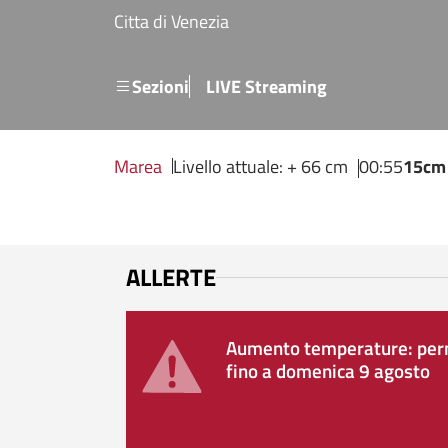
Salta al contenuto principale
Citta di Venezia
Menu secondario
Sezioni
LIVE Streaming
Marea
Livello attuale: + 66 cm
00:55
15cm
ALLERTE
Aumento temperature: perm
fino a domenica 9 agosto