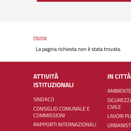
Briciole di pane
Home
La pagina richiesta non è stata trovata.
ATTIVITÀ
IN CITTÀ
ISTITUZIONALI
AMBIENTE
SINDACO
SICUREZZA E PROTEZIONE
CIVILE
CONSIGLIO COMUNALE E
COMMISSIONI
LAVORI P
RAPPORTI INTERNAZIONALI
URBANIST