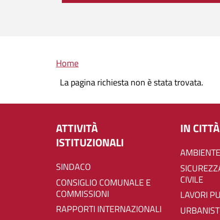
Briciole di pane
Home
La pagina richiesta non è stata trovata.
ATTIVITÀ
IN CITTÀ
ISTITUZIONALI
AMBIENTE
SINDACO
SICUREZZA E PROTEZIONE
CIVILE
CONSIGLIO COMUNALE E
COMMISSIONI
LAVORI P
RAPPORTI INTERNAZIONALI
URBANIST