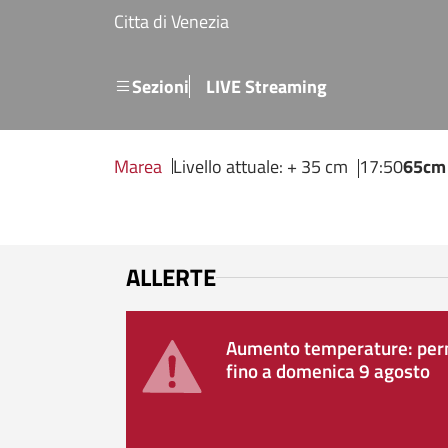
Salta al contenuto principale
Citta di Venezia
Menu secondario
Sezioni
LIVE Streaming
Marea
Livello attuale: + 35 cm
17:50
65cm
ALLERTE
Aumento temperature: perm
fino a domenica 9 agosto