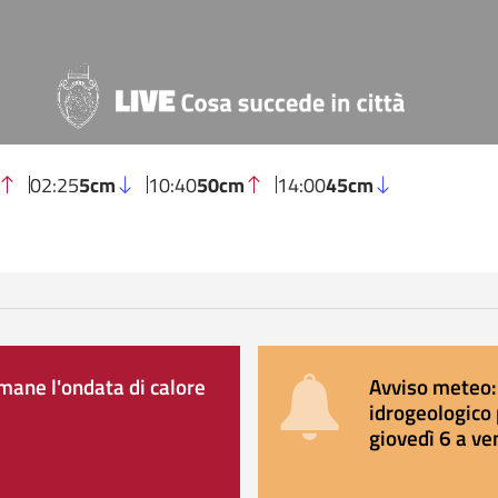
02:25
5cm
10:40
50cm
14:00
45cm
ane l'ondata di calore
Avviso meteo: 
idrogeologico 
giovedì 6 a ve