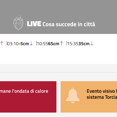
03:10
-5cm
10:55
65cm
15:35
35cm
ane l'ondata di calore
Evento visivo 
sistema Torcia