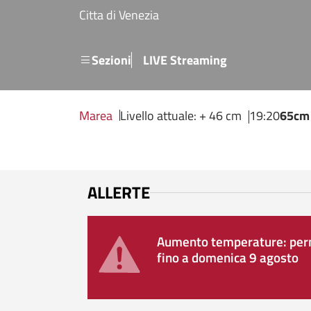
Salta al contenuto principale
Citta di Venezia
Menu secondario
Sezioni
LIVE Streaming
Marea
Livello attuale: + 46 cm
19:20
65cm
ALLERTE
Aumento temperature: perm
fino a domenica 9 agosto