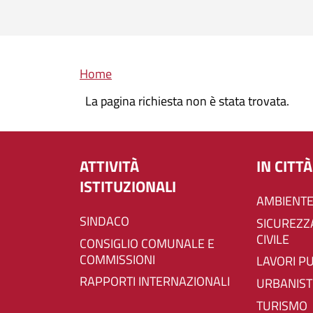
Briciole di pane
Home
La pagina richiesta non è stata trovata.
ATTIVITÀ
IN CITTÀ
ISTITUZIONALI
AMBIENTE
SINDACO
SICUREZZA E PROTEZIONE
CIVILE
CONSIGLIO COMUNALE E
COMMISSIONI
LAVORI P
RAPPORTI INTERNAZIONALI
URBANIST
TURISMO