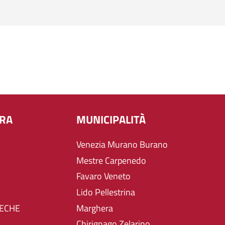
URA
MUNICIPALITÀ
Venezia Murano Burano
Mestre Carpenedo
Favaro Veneto
Lido Pellestrina
TECHE
Marghera
Chirignago Zelarino