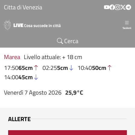
Salta al contenuto principale
Citta di Venezia
Sezioni
Cerca
Marea
Livello attuale: + 18 cm
17:50
65cm
02:25
5cm
10:40
50cm
14:00
45cm
Venerdì 7 Agosto 2026
25,9°C
ALLERTE