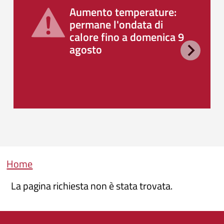
Aumento temperature:
permane l'ondata di
calore fino a domenica 9
agosto
Briciole di pane
Home
La pagina richiesta non è stata trovata.