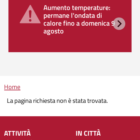
Aumento temperature:
permane l'ondata di
calore fino a domenica 9
agosto
Briciole di pane
Home
La pagina richiesta non è stata trovata.
ATTIVITÀ
IN CITTÀ