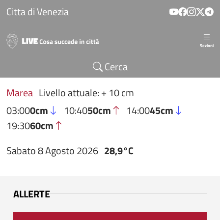
Salta al contenuto principale
Citta di Venezia
Sezioni
Cerca
Marea
Livello attuale: + 10 cm
03:00
0cm
10:40
50cm
14:00
45cm
19:30
60cm
Sabato 8 Agosto 2026
28,9°C
ALLERTE