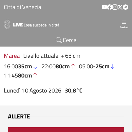
Salta al contenuto principale
Citta di Venezia
Sezioni
Cerca
Marea
Livello attuale: + 65 cm
16:00
35cm
22:00
80cm
05:00
-25cm
11:45
80cm
Lunedì 10 Agosto 2026
30,8°C
ALLERTE