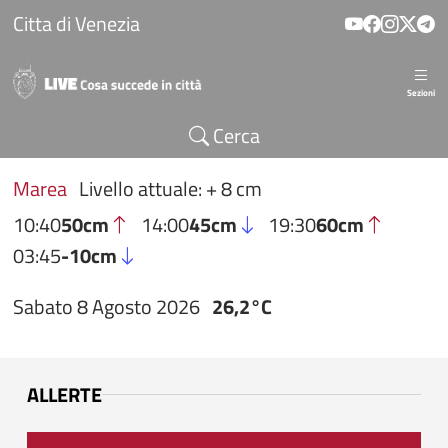
Salta al contenuto principale
Citta di Venezia
Sezioni
Cerca
Marea
Livello attuale: + 8 cm
10:40
50cm
14:00
45cm
19:30
60cm
03:45
-10cm
Sabato 8 Agosto 2026
26,2°C
ALLERTE