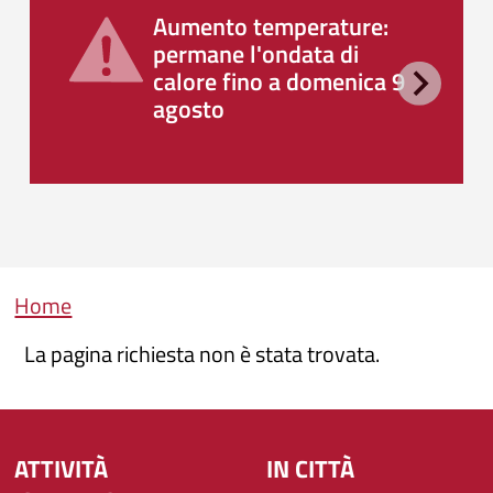
Aumento temperature:
permane l'ondata di
calore fino a domenica 9
agosto
Briciole di pane
Home
La pagina richiesta non è stata trovata.
ATTIVITÀ
IN CITTÀ