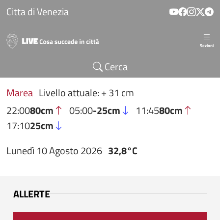
Salta al contenuto principale
Citta di Venezia
Sezioni
Cerca
Marea
Livello attuale: + 31 cm
22:00
80cm
05:00
-25cm
11:45
80cm
17:10
25cm
Lunedì 10 Agosto 2026
32,8°C
ALLERTE