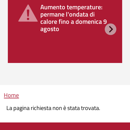
Aumento temperature:
permane l'ondata di
calore fino a domenica 9
agosto
Briciole di pane
Home
La pagina richiesta non è stata trovata.