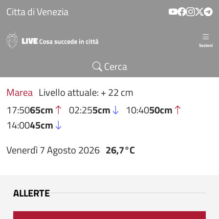
Salta al contenuto principale
Citta di Venezia
Sezioni
Cerca
Marea
Livello attuale: + 22 cm
17:50
65cm
02:25
5cm
10:40
50cm
14:00
45cm
Venerdì 7 Agosto 2026
26,7°C
ALLERTE