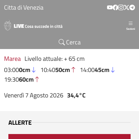
Salta al contenuto principale
Citta di Venezia
Sezioni
Cerca
Marea
Livello attuale: + 65 cm
03:00
0cm
10:40
50cm
14:00
45cm
19:30
60cm
Venerdì 7 Agosto 2026
34,4°C
ALLERTE