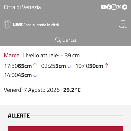
Salta al contenuto principale
Citta di Venezia
Sezioni
Cerca
Marea
Livello attuale: + 39 cm
17:50
65cm
02:25
5cm
10:40
50cm
14:00
45cm
Venerdì 7 Agosto 2026
29,2°C
ALLERTE