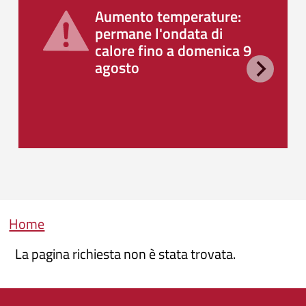
Aumento temperature:
permane l'ondata di
calore fino a domenica 9
agosto
Briciole di pane
Home
La pagina richiesta non è stata trovata.