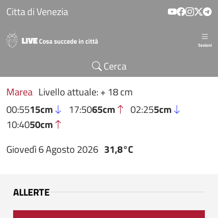
Salta al contenuto principale
Citta di Venezia
Sezioni
Cerca
Marea
Livello attuale: + 18 cm
00:55
15cm
17:50
65cm
02:25
5cm
10:40
50cm
Giovedì 6 Agosto 2026
31,8°C
ALLERTE