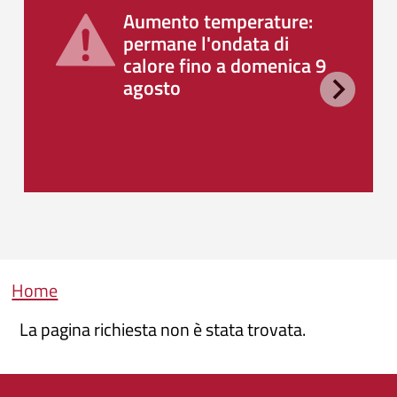
Aumento temperature:
permane l'ondata di
calore fino a domenica 9
agosto
Briciole di pane
Home
La pagina richiesta non è stata trovata.