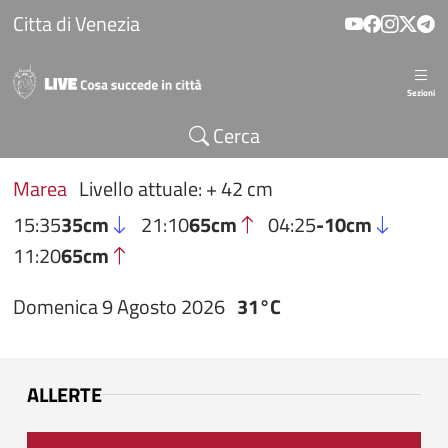
Salta al contenuto principale
Citta di Venezia
Sezioni
Cerca
Marea
Livello attuale: + 42 cm
15:35
35cm
21:10
65cm
04:25
-10cm
11:20
65cm
Domenica 9 Agosto 2026
31°C
ALLERTE