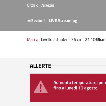
Salta al contenuto principale
Citta di Venezia
Menu secondario
Sezioni
LIVE Streaming
Marea
Livello attuale: + 36 cm
21:10
65cm
ALLERTE
Aumento temperature: perm
fino a lunedì 10 agosto