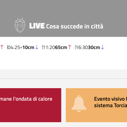
04:25
-10cm
11:20
65cm
16:30
30cm
ane l'ondata di calore
Evento visivo 
sistema Torcia