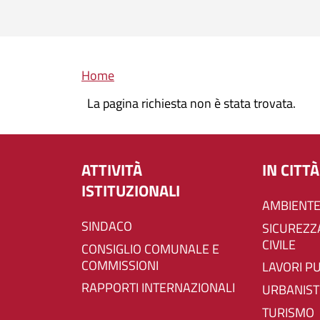
Briciole di pane
Home
La pagina richiesta non è stata trovata.
ATTIVITÀ
IN CITTÀ
ISTITUZIONALI
AMBIENTE
SINDACO
SICUREZZA E PROTEZIONE
CIVILE
CONSIGLIO COMUNALE E
COMMISSIONI
LAVORI P
RAPPORTI INTERNAZIONALI
URBANIST
TURISMO