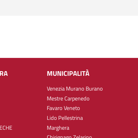
URA
MUNICIPALITÀ
Venezia Murano Burano
Mestre Carpenedo
Favaro Veneto
Lido Pellestrina
TECHE
Marghera
Chirignago Zelarino