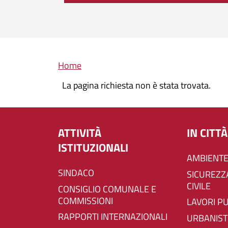
Briciole di pane
Home
La pagina richiesta non è stata trovata.
ATTIVITÀ
IN CITTÀ
ISTITUZIONALI
AMBIENTE
SINDACO
SICUREZZA E PROTEZIONE
CIVILE
CONSIGLIO COMUNALE E
COMMISSIONI
LAVORI P
RAPPORTI INTERNAZIONALI
URBANIST