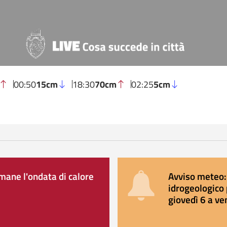
00:50
15cm
18:30
70cm
02:25
5cm
ane l'ondata di calore
Avviso meteo: 
idrogeologico 
giovedì 6 a ve