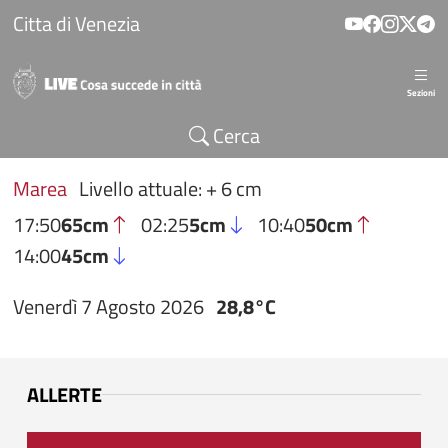
Salta al contenuto principale
Citta di Venezia
Sezioni
Cerca
Marea
Livello attuale: + 6 cm
17:50
65cm
02:25
5cm
10:40
50cm
14:00
45cm
Venerdì 7 Agosto 2026
28,8°C
ALLERTE