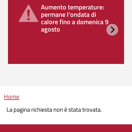
Aumento temperature:
permane l'ondata di
calore fino a domenica 9
agosto
Briciole di pane
Home
La pagina richiesta non è stata trovata.