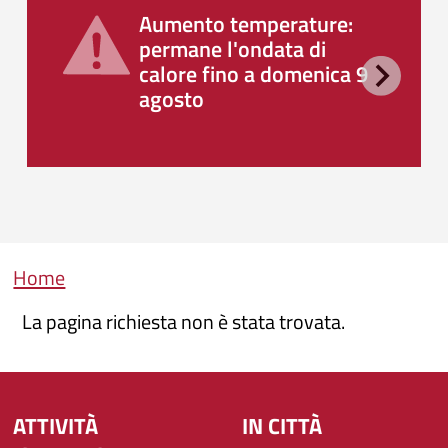
Aumento temperature:
permane l'ondata di
calore fino a domenica 9
agosto
Briciole di pane
Home
La pagina richiesta non è stata trovata.
ATTIVITÀ
IN CITTÀ