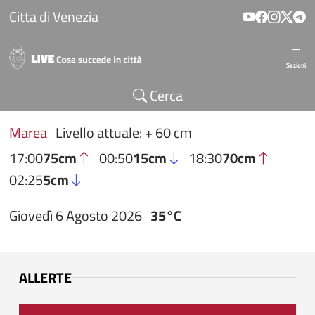
Salta al contenuto principale
Citta di Venezia
Sezioni
Cerca
Marea
Livello attuale: + 60 cm
17:00
75cm
00:50
15cm
18:30
70cm
02:25
5cm
Giovedì 6 Agosto 2026
35°C
ALLERTE