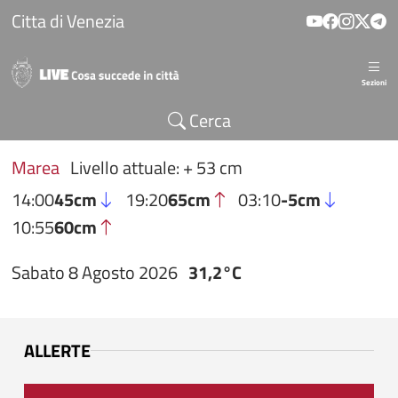
Salta al contenuto principale
Citta di Venezia
Sezioni
Cerca
Marea
Livello attuale: + 53 cm
14:00
45cm
19:20
65cm
03:10
-5cm
10:55
60cm
Sabato 8 Agosto 2026
31,2°C
ALLERTE