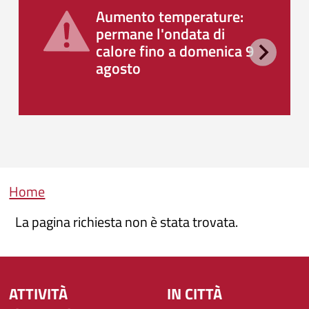
Aumento temperature:
permane l'ondata di
calore fino a domenica 9
agosto
Briciole di pane
Home
La pagina richiesta non è stata trovata.
ATTIVITÀ
IN CITTÀ