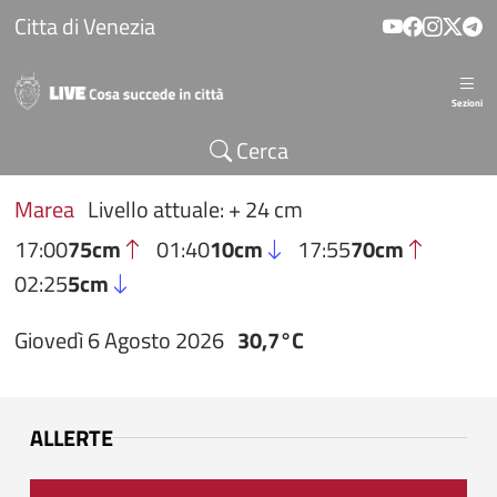
Salta al contenuto principale
Citta di Venezia
Sezioni
Cerca
Marea
Livello attuale: + 24 cm
17:00
75cm
01:40
10cm
17:55
70cm
02:25
5cm
Giovedì 6 Agosto 2026
30,7°C
ALLERTE