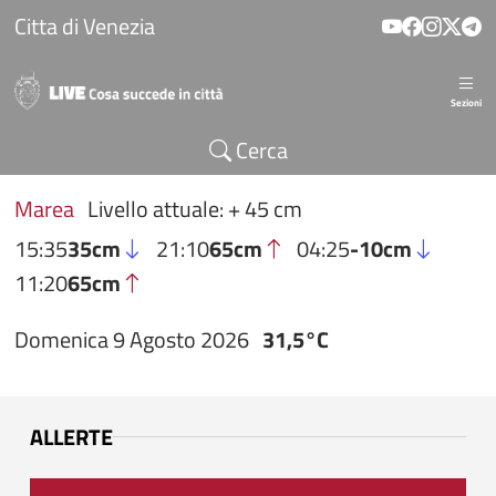
Salta al contenuto principale
Citta di Venezia
Sezioni
Cerca
Marea
Livello attuale: + 45 cm
15:35
35cm
21:10
65cm
04:25
-10cm
11:20
65cm
Domenica 9 Agosto 2026
31,5°C
ALLERTE