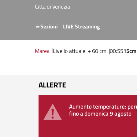
Salta al contenuto principale
Citta di Venezia
Menu secondario
Sezioni
LIVE Streaming
Marea
Livello attuale: + 60 cm
00:55
15cm
ALLERTE
Aumento temperature: perm
fino a domenica 9 agosto