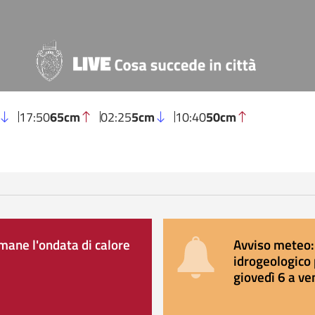
17:50
65cm
02:25
5cm
10:40
50cm
ane l'ondata di calore
Avviso meteo: 
idrogeologico 
giovedì 6 a ve