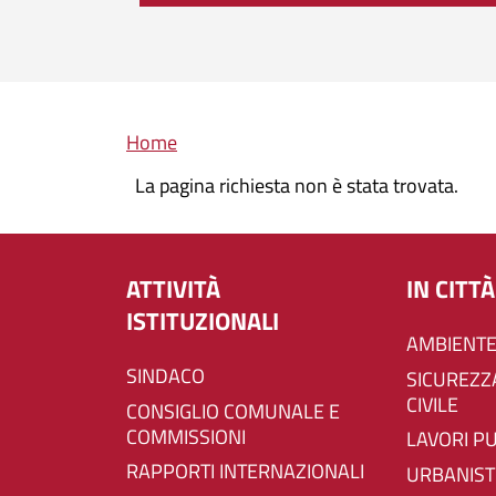
Briciole di pane
Home
La pagina richiesta non è stata trovata.
ATTIVITÀ
IN CITTÀ
ISTITUZIONALI
AMBIENTE
SINDACO
SICUREZZA E PROTEZIONE
CIVILE
CONSIGLIO COMUNALE E
COMMISSIONI
LAVORI P
RAPPORTI INTERNAZIONALI
URBANIST