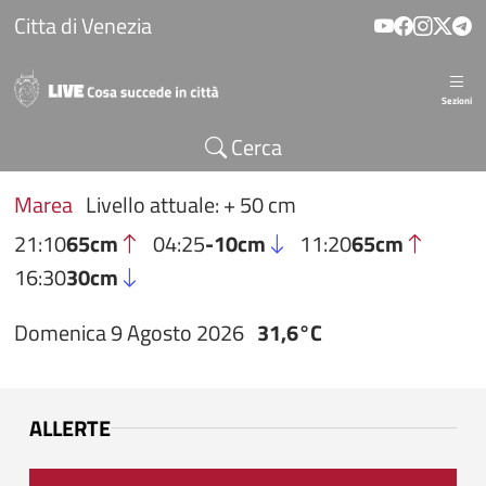
Salta al contenuto principale
Citta di Venezia
Sezioni
Cerca
Marea
Livello attuale: + 50 cm
21:10
65cm
04:25
-10cm
11:20
65cm
16:30
30cm
Domenica 9 Agosto 2026
31,6°C
ALLERTE