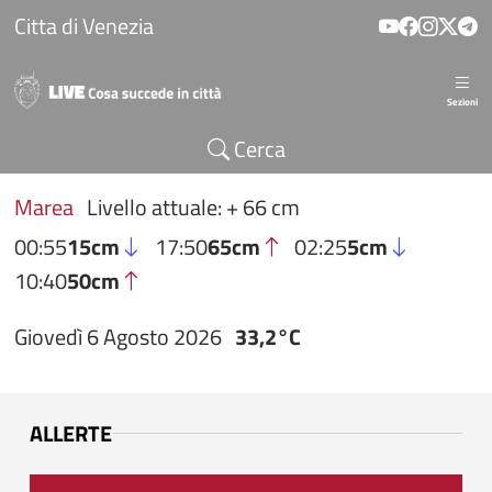
Salta al contenuto principale
Citta di Venezia
Sezioni
Cerca
Marea
Livello attuale: + 66 cm
00:55
15cm
17:50
65cm
02:25
5cm
10:40
50cm
Giovedì 6 Agosto 2026
33,2°C
ALLERTE