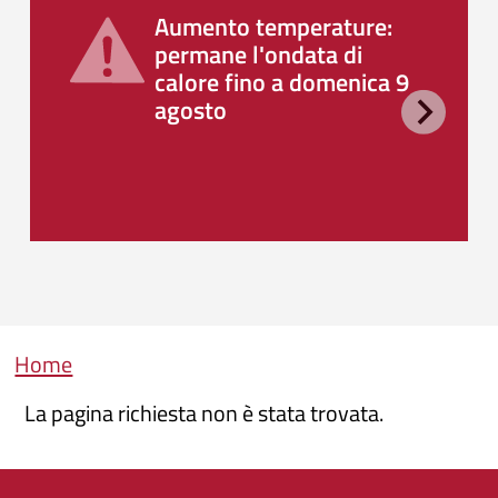
Aumento temperature:
permane l'ondata di
calore fino a domenica 9
agosto
Briciole di pane
Home
La pagina richiesta non è stata trovata.